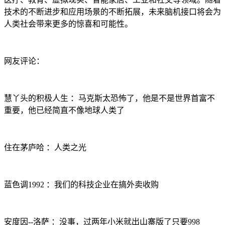
技术的不断进步和应用场景的不断拓展，未来脑机接口将会为
人类社会带来更多的惊喜和可能性。
网友评论：
慧丫头的积极人生 ：马克斯太恐怖了，他是不是世界首富不
重要，他已经简直不像地球人类了
住在茅庐哈 ：人类之光
蓝色调1992 ：我们的科技企业在搞外卖收购
安度因--洛萨 ：没事，过两年小米就出山寨版了只要998