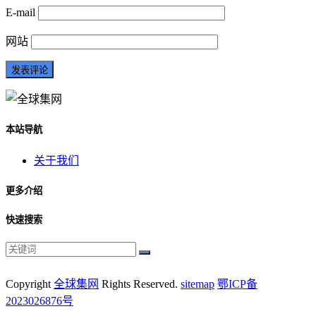
E-mail
网站
本站导航
关于我们
更多介绍
快速搜索
Copyright
全球集网
Rights Reserved.
sitemap
鄂ICP备
2023026876号