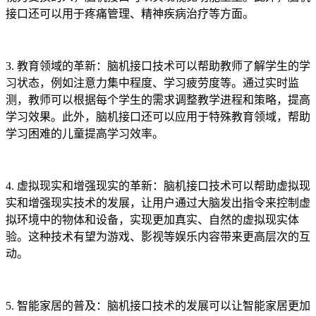
接口还可以用于疼痛管理、精神疾病治疗等方面。
3. 教育领域的革新：脑机接口技术可以帮助教师了解学生的学
习状态，例如注意力集中程度、学习疲劳度等。通过实时监
测，教师可以根据每个学生的需求调整教学进程和策略，提高
学习效果。此外，脑机接口还可以应用于特殊教育领域，帮助
学习困难的儿童提高学习效率。
4. 虚拟现实和增强现实的革新：脑机接口技术可以帮助虚拟现
实和增强现实技术的发展，让用户通过大脑发出指令来控制虚
拟环境中的物体和设备，实现更加真实、自然的虚拟现实体
验。这种技术有望为游戏、影视等娱乐内容带来更高层次的互
动。
5. 智能家居的普及：脑机接口技术的发展可以让智能家居更加