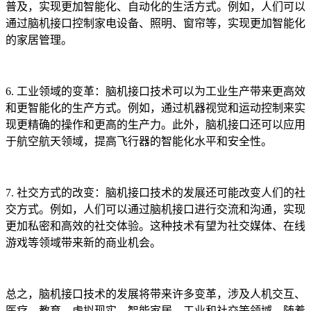
普及，实现更加智能化、自动化的生活方式。例如，人们可以
通过脑机接口控制家电设备、照明、窗帘等，实现更加智能化
的家居管理。
6. 工业领域的变革：脑机接口技术可以为工业生产带来更高效
和更智能化的生产方式。例如，通过机器视觉和运动控制来实
现更精确的操作和更高的生产力。此外，脑机接口还可以应用
于航空航天领域，提高飞行器的智能化水平和安全性。
7. 社交方式的改变：脑机接口技术的发展还可能改变人们的社
交方式。例如，人们可以通过脑机接口进行交流和沟通，实现
更加私密和高效的社交体验。这种技术有望为社交媒体、在线
游戏等领域带来新的商业机会。
总之，脑机接口技术的发展将带来许多变革，涉及人机交互、
医疗、教育、虚拟现实、智能家居、工业和社交等领域。随着