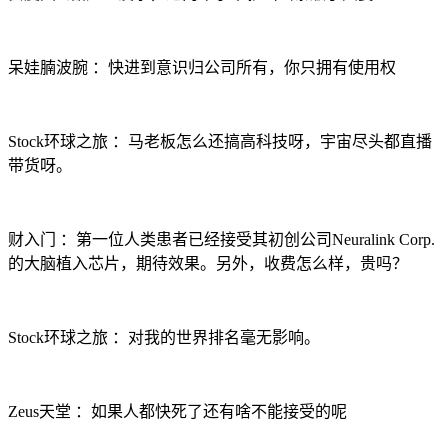
呆娃腩波腕 ：快进到意识归公司所有，你只拥有使用权
Stock环球之旅 ：马老板怎么还搞高科技呀，宇宙尽头都直播
带货呀。
财入门 ：第一位人类患者已经接受其初创公司Neuralink Corp.
的大脑植入芯片，期待效果。另外，收费怎么样，贵吗？
Stock环球之旅 ：对我的世界排名毫无影响。
Zeus天堂 ：如果人都快死了还有啥不能接受的呢