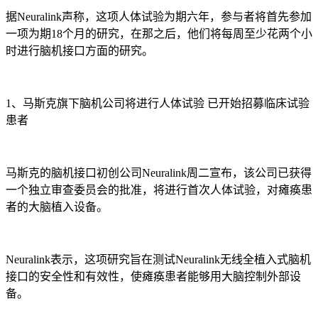
据Neuralink声称，这项人体试验为期六年，参与者将首先参加
一项为期18个月的研究，在那之后，他们将每周至少花两个小
时进行脑机接口方面的研究。
1、马斯克旗下脑机公司将进行人体试验 已开始招募临床试验
患者
马斯克的脑机接口初创公司Neuralink周二宣布，该公司已获得
一个独立审查委员会的批准，将进行首次人体试验，对瘫痪患
者的大脑植入设备。
Neuralink表示，这项研究旨在测试Neuralink无线全植入式脑机
接口的安全性和有效性，使瘫痪患者能够用大脑控制外部设
备。