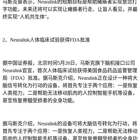
马斯克曾表示，Neuralink的短期目标是帮助瘫痪者实现意念打
字功能，未来还将可以实现让瘫痪者行走、让盲人看见，并最
终实现“人机共生体”。
2、Neuralink人体临床试验获得FDA批准
据中国证券报，北京时间5月26日，马斯克旗下脑机接口公司
Neuralink官宣，首次人体临床试验获得美国食品药品监督管理
局（FDA）批准。据马斯克介绍，Neuralink正在设计一种将大
脑信号转化为行动的设备，将首先专注于两个应用：一是恢复
人类视力，二是帮助无法移动肌肉的人控制智能手机等设备，
甚至恢复脊髓受损者的全身功能。
据马斯克介绍，Neuralink的设备可将大脑信号转化为行动，将
首先专注于两个应用：一是恢复人类视力，二是帮助无法移动
肌肉的人控制智能手机等设备，甚至恢复脊髓受损者的全身功