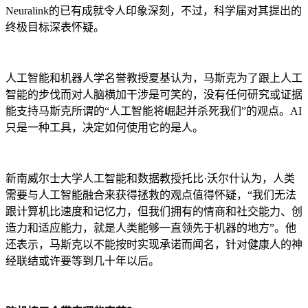
Neuralink的已有成就令人印象深刻，不过，科学届对其提出的
终极目标深表怀疑。
人工智能和机器人学名誉教授夏基认为，马斯克为了跟上人工
智能的步伐而对人脑横加干涉是可笑的，没有任何研究或证据
能支持马斯克所谓的“人工智能将崛起并杀死我们”的观点。AI
只是一种工具，决定如何使用它的是人。
新南威尔士大学人工智能和数据教授托比·沃尔什认为，人类
需要与人工智能融合来获得拯救的观点值得怀疑，“我们无法
跟计算机比速度和记忆力，但我们拥有的情商和社交能力、创
造力和适应能力，就是人类能够一直领先于机器的地方”。他
还表示，马斯克以不能按时实现承诺而闻名，针对健康人的神
经联结或许要等到几十年以后。