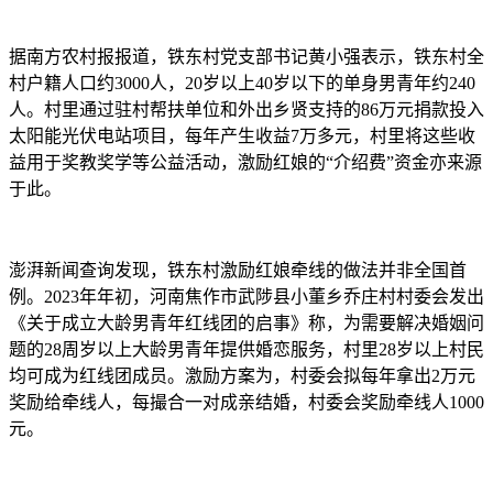
据南方农村报报道，铁东村党支部书记黄小强表示，铁东村全
村户籍人口约3000人，20岁以上40岁以下的单身男青年约240
人。村里通过驻村帮扶单位和外出乡贤支持的86万元捐款投入
太阳能光伏电站项目，每年产生收益7万多元，村里将这些收
益用于奖教奖学等公益活动，激励红娘的“介绍费”资金亦来源
于此。
澎湃新闻查询发现，铁东村激励红娘牵线的做法并非全国首
例。2023年年初，河南焦作市武陟县小董乡乔庄村村委会发出
《关于成立大龄男青年红线团的启事》称，为需要解决婚姻问
题的28周岁以上大龄男青年提供婚恋服务，村里28岁以上村民
均可成为红线团成员。激励方案为，村委会拟每年拿出2万元
奖励给牵线人，每撮合一对成亲结婚，村委会奖励牵线人1000
元。