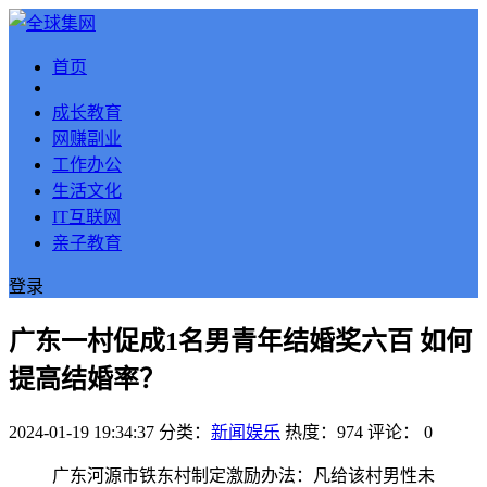
首页
成长教育
网赚副业
工作办公
生活文化
IT互联网
亲子教育
登录
广东一村促成1名男青年结婚奖六百 如何
提高结婚率？
2024-01-19 19:34:37
分类：
新闻娱乐
热度：974
评论：
0
广东河源市铁东村制定激励办法：凡给该村男性未