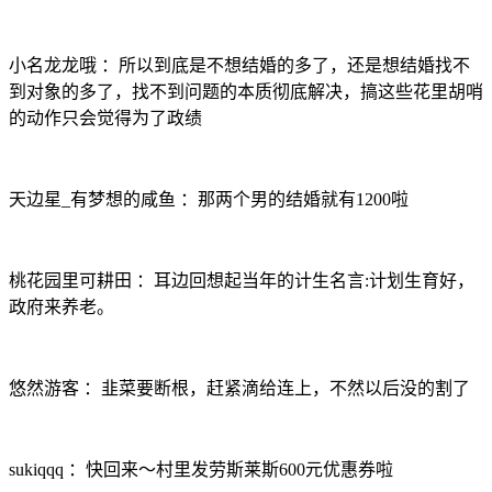
小名龙龙哦 ：所以到底是不想结婚的多了，还是想结婚找不
到对象的多了，找不到问题的本质彻底解决，搞这些花里胡哨
的动作只会觉得为了政绩
天边星_有梦想的咸鱼 ：那两个男的结婚就有1200啦
桃花园里可耕田 ：耳边回想起当年的计生名言:计划生育好，
政府来养老。
悠然游客 ：韭菜要断根，赶紧滴给连上，不然以后没的割了
sukiqqq ：快回来～村里发劳斯莱斯600元优惠券啦