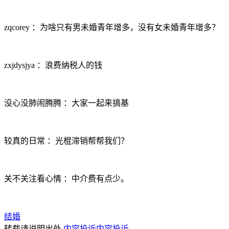
zqcorey ：为啥只有男未婚青年增多，没有女未婚青年增多？
zxjdysjya ：浪费纳税人的钱
没心没肺闹腾腾 ：大家一起来搞基
较真的日常 ：光棍滞销帮帮我们？
关不关注看心情 ：中介费有点少。
结婚
转载请说明出处
内容投诉
内容投诉