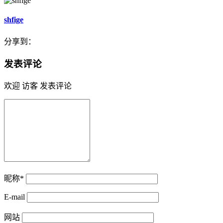
shfige
分享到：
发表评论
欢迎 访客 发表评论
昵称*
E-mail
网站